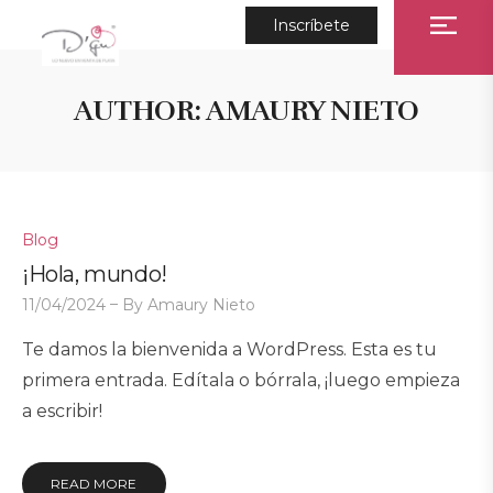
Inscríbete
AUTHOR:
AMAURY NIETO
Posted
Blog
in
¡Hola, mundo!
11/04/2024
By
Amaury Nieto
Te damos la bienvenida a WordPress. Esta es tu
primera entrada. Edítala o bórrala, ¡luego empieza
a escribir!
READ MORE