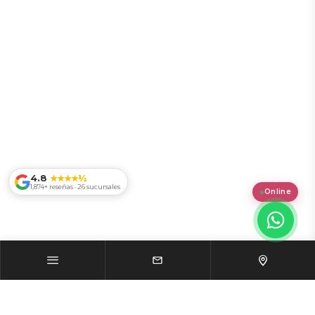
4.8
★★★★½
1,874+ reseñas · 26 sucursales
Online